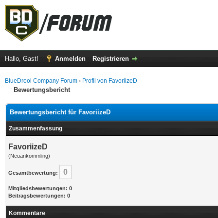
Hallo, Gast!
Anmelden
Registrieren
BlueDrool Company Forum
›
Profil von FavoriizeD
Bewertungsbericht
Bewertungsbericht für FavoriizeD
Zusammenfassung
FavoriizeD
(Neuankömmling)
0
Gesamtbewertung:
Mitgliedsbewertungen: 0
Beitragsbewertungen: 0
Kommentare