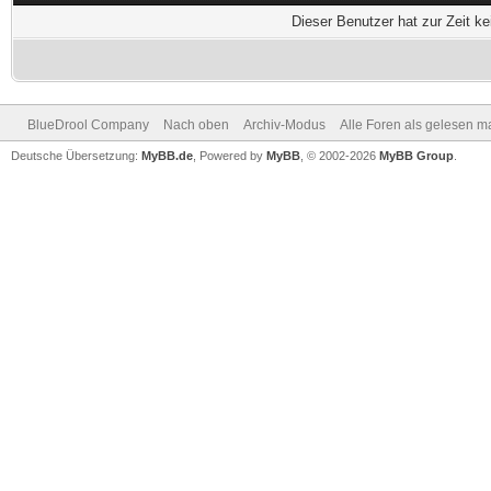
Dieser Benutzer hat zur Zeit k
BlueDrool Company
Nach oben
Archiv-Modus
Alle Foren als gelesen m
Deutsche Übersetzung:
MyBB.de
, Powered by
MyBB
, © 2002-2026
MyBB Group
.