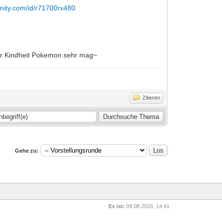
nity.com/id/r71700rx480
ner Kindheit Pokemon sehr mag~
Zitieren
Gehe zu:
Es ist:
09.08.2026, 14:41