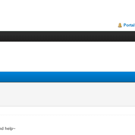
Portal
nd help~