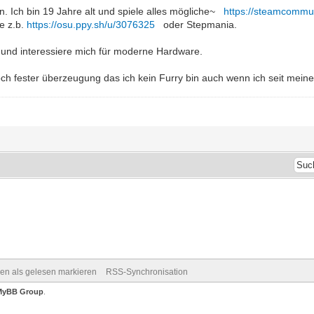
 Ich bin 19 Jahre alt und spiele alles mögliche~
https://steamcommu
e z.b.
https://osu.ppy.sh/u/3076325
oder Stepmania.
r und interessiere mich für moderne Hardware.
och fester überzeugung das ich kein Furry bin auch wenn ich seit mei
ren als gelesen markieren
RSS-Synchronisation
MyBB Group
.