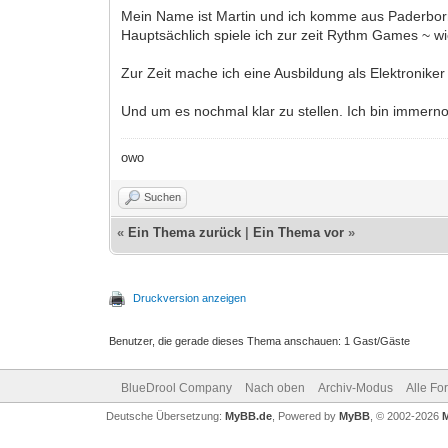
Mein Name ist Martin und ich komme aus Paderborn.
Hauptsächlich spiele ich zur zeit Rythm Games ~ wi
Zur Zeit mache ich eine Ausbildung als Elektronike
Und um es nochmal klar zu stellen. Ich bin immern
owo
Suchen
«
Ein Thema zurück
|
Ein Thema vor
»
Druckversion anzeigen
Benutzer, die gerade dieses Thema anschauen: 1 Gast/Gäste
BlueDrool Company
Nach oben
Archiv-Modus
Alle Fo
Deutsche Übersetzung:
MyBB.de
, Powered by
MyBB
, © 2002-2026