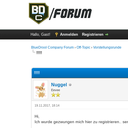
Hallo, Gast!
Anmelden
Registrieren
BlueDrool Company Forum
›
Off-Topic
›
Vorstellungsrunde
!!!!!
1 Bewertung(en) - 5 im Durchschnitt
1
2
3
4
5
!!!!!
Nuggel
Eevee
19.11.2017, 18:14
Hi,
Ich wurde gezwungen mich hier zu registrieren.. se