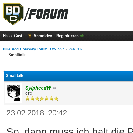
Hallo, Gast!
Anmelden
Registrieren
BlueDrool Company Forum
›
Off-Topic
›
Smalltalk
Smalltalk
 im Durchschnitt
Smalltalk
SylpheedW
CTO
23.02.2018, 20:42
So, dann muss ich halt die P