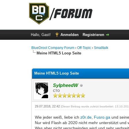
Hallo, Gast!
Anmelden
Registrieren
BlueDrool Company Forum
›
Off-Topic
›
Smalltalk
Meine HTML5 Loop Seite
1 Bewertung(en) - 5 im Durchschnitt
1
2
3
4
5
Meine HTML5 Loop Seite
SylpheedW
CTO
29.07.2018, 22:42
(Dieser Beitrag wurde zuletzt bearbeitet: 13.10.20
Wie jeder weiß, liebe ich
z0r.de
,
Fusro.ga
und seine
Nur wird Flash ab 2020 nicht mehr unterstützt und
Was aber nicht verschwinden wird und sehr verbreite