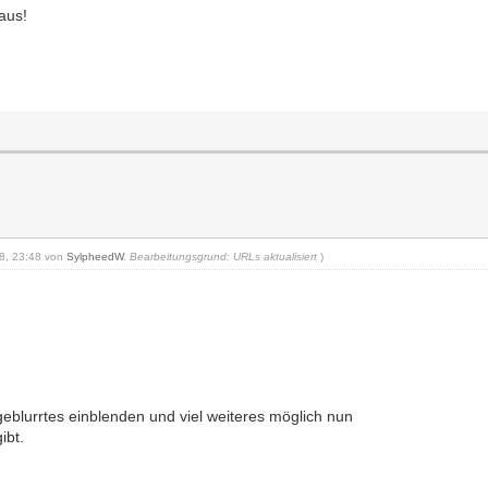
raus!
18, 23:48 von
SylpheedW
.
Bearbeitungsgrund: URLs aktualisiert
)
blurrtes einblenden und viel weiteres möglich nun
ibt.