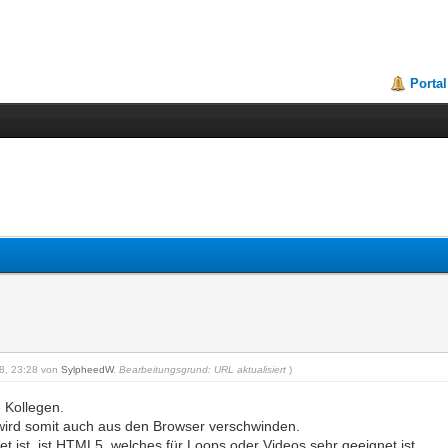
Portal
18, 23:28 von
SylpheedW
.
Bearbeitungsgrund: URL aktualisiert
)
 Kollegen.
 wird somit auch aus den Browser verschwinden.
t ist, ist HTML5, welches für Loops oder Videos sehr geeignet ist.