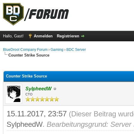
Hallo, Gast!
Anmelden
Registrieren
BlueDrool Company Forum
›
Gaming
›
BDC Server
Counter Strike Source
 im Durchschnitt
Counter Strike Source
SylpheedW
CTO
15.11.2017, 23:57
(Dieser Beitrag wurd
SylpheedW
.
Bearbeitungsgrund: Server B