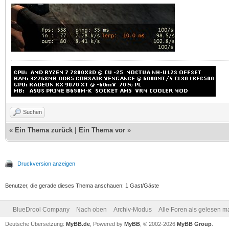
Suchen
«
Ein Thema zurück
|
Ein Thema vor
»
Druckversion anzeigen
Benutzer, die gerade dieses Thema anschauen: 1 Gast/Gäste
BlueDrool Company
Nach oben
Archiv-Modus
Alle Foren als gelesen m
Deutsche Übersetzung:
MyBB.de
, Powered by
MyBB
, © 2002-2026
MyBB Group
.