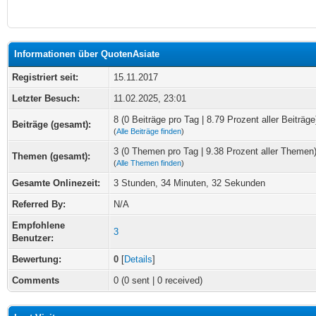
Informationen über QuotenAsiate
Registriert seit:
15.11.2017
Letzter Besuch:
11.02.2025, 23:01
8 (0 Beiträge pro Tag | 8.79 Prozent aller Beiträge
Beiträge (gesamt):
(
Alle Beiträge finden
)
3 (0 Themen pro Tag | 9.38 Prozent aller Themen
Themen (gesamt):
(
Alle Themen finden
)
Gesamte Onlinezeit:
3 Stunden, 34 Minuten, 32 Sekunden
Referred By:
N/A
Empfohlene
3
Benutzer:
Bewertung:
0
[
Details
]
Comments
0 (0 sent | 0 received)