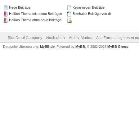
Neue Beiträge
Keine neuen Beiträge
Heißes Thema mit neuen Beiträgen
Beinhaltet Beiträge von dir
Heißes Thema ohne neue Beiträge
BlueDrool Company
Nach oben
Archiv-Modus
Alle Foren als gelesen m
Deutsche Übersetzung:
MyBB.de
, Powered by
MyBB
, © 2002-2026
MyBB Group
.