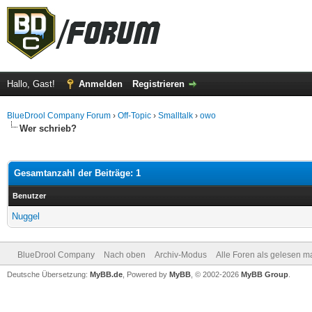
Hallo, Gast!
Anmelden
Registrieren
BlueDrool Company Forum
›
Off-Topic
›
Smalltalk
›
owo
Wer schrieb?
Gesamtanzahl der Beiträge: 1
Benutzer
Nuggel
BlueDrool Company
Nach oben
Archiv-Modus
Alle Foren als gelesen m
Deutsche Übersetzung:
MyBB.de
, Powered by
MyBB
, © 2002-2026
MyBB Group
.