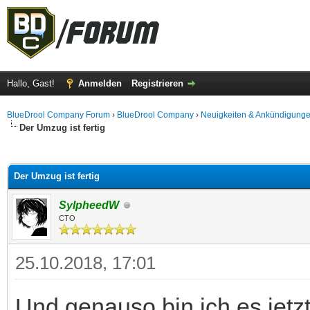
Hallo, Gast!
Anmelden
Registrieren
BlueDrool Company Forum
›
BlueDrool Company
›
Neuigkeiten & Ankündigung
Der Umzug ist fertig
 im Durchschnitt
Der Umzug ist fertig
SylpheedW
CTO
25.10.2018, 17:01
Und genauso bin ich es jetzt