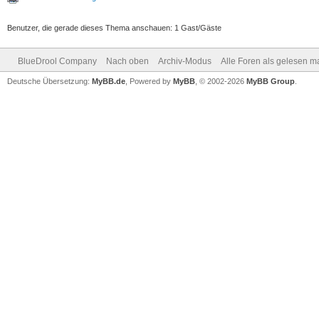
Benutzer, die gerade dieses Thema anschauen: 1 Gast/Gäste
BlueDrool Company
Nach oben
Archiv-Modus
Alle Foren als gelesen m
Deutsche Übersetzung:
MyBB.de
, Powered by
MyBB
, © 2002-2026
MyBB Group
.