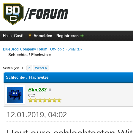
Hallo, Gast!
Anmelden
Registrieren
BlueDrool Company Forum
›
Off-Topic
›
Smalltalk
Schlechte- / Flachwitze
 im Durchschnitt
Seiten (2):
1
2
Weiter »
Schlechte- / Flachwitze
Blue283
CEO
12.01.2019, 04:02