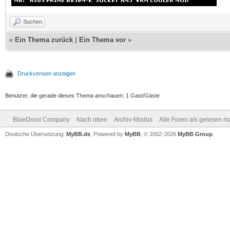
Suchen
«
Ein Thema zurück
|
Ein Thema vor
»
Druckversion anzeigen
Benutzer, die gerade dieses Thema anschauen: 1 Gast/Gäste
BlueDrool Company
Nach oben
Archiv-Modus
Alle Foren als gelesen m
Deutsche Übersetzung:
MyBB.de
, Powered by
MyBB
, © 2002-2026
MyBB Group
.