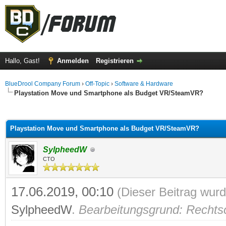
Hallo, Gast!
Anmelden
Registrieren
BlueDrool Company Forum
›
Off-Topic
›
Software & Hardware
Playstation Move und Smartphone als Budget VR/SteamVR?
 im Durchschnitt
Playstation Move und Smartphone als Budget VR/SteamVR?
SylpheedW
CTO
17.06.2019, 00:10
(Dieser Beitrag wurd
SylpheedW
.
Bearbeitungsgrund: Rechtsc