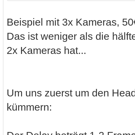
VR Headset fürs Smart
Smartphone: Do you gu
Beispiel mit 3x Kameras, 5
Riftcat VRidge: 15€
Das ist weniger als die hälft
langes USB Datenkabel
2x Kameras hat...
<2€/m
Selbstgebauter Headtr
Um uns zuerst um den Heads
kümmern: