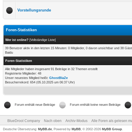
Vorstellungsrunde
Foren-Statistiken
Wer ist online?
[
Vollständige Liste
]
39 Benutzer aktiv in den letzten 15 Minuten: 0 Mitglieder, 0 davon unsichtbar und 38 Gäs
Baidu
Foren-Statistiken
Alle Mitglieder haben insgesamt 91 Beiträge in 32 Themen erstellt
Registrierte Mitglieder: 48
Unser neuestes Mitglied heißt:
GhostBlaZe
Besucherrekord: 654 (05.10.2025 um 06:37 Uhr)
Forum enthält neue Beiträge
Forum enthält keine neuen Beiträge
BlueDrool Company
Nach oben
Archiv-Modus
Alle Foren als gelesen m
Deutsche Übersetzung:
MyBB.de
, Powered by
MyBB
, © 2002-2026
MyBB Group
.