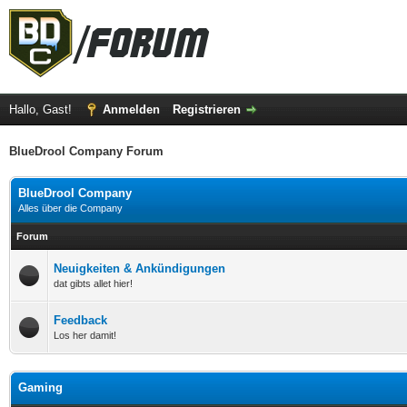
Hallo, Gast!
Anmelden
Registrieren
BlueDrool Company Forum
BlueDrool Company
Alles über die Company
Forum
Neuigkeiten & Ankündigungen
dat gibts allet hier!
Feedback
Los her damit!
Gaming