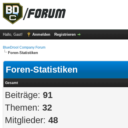
Hallo, Gast!
Anmelden
Registrieren
BlueDrool Company Forum
Foren-Statistiken
Foren-Statistiken
Gesamt
Beiträge:
91
Themen:
32
Mitglieder:
48