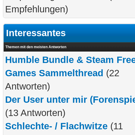
Empfehlungen)
Interessantes
Themen mit den meisten Antworten
Humble Bundle & Steam Fre
Games Sammelthread
(22
Antworten)
Der User unter mir (Forenspie
(13 Antworten)
Schlechte- / Flachwitze
(11